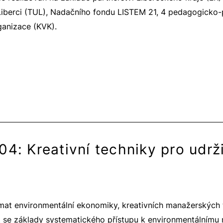
v Liberci (TUL), Nadačního fondu LISTEM 21, 4 pedagogicko
ganizace (KVK).
4: Kreativní techniky pro udrži
mat environmentální ekonomiky, kreativních manažerských t
mit se základy systematického přístupu k environmentální