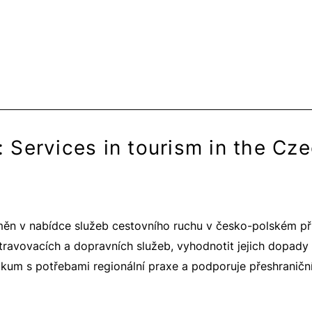
Services in tourism in the Cze
ěn v nabídce služeb cestovního ruchu v česko-polském příh
 stravovacích a dopravních služeb, vyhodnotit jejich dopady
zkum s potřebami regionální praxe a podporuje přeshraničn