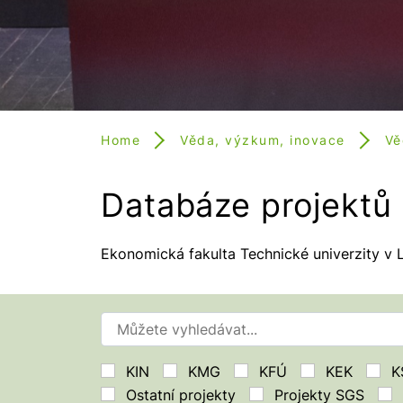
Home
Věda, výzkum, inovace
Vě
Databáze projektů 
Ekonomická fakulta Technické univerzity v 
KIN
KMG
KFÚ
KEK
K
Ostatní projekty
Projekty SGS