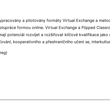
 vypracovány a pilotovány formáty Virtual Exchange a meto
olupráce formou online. Virtual Exchange a Flipped Class
mají potenciál rozvíjet a rozšiřovat klíčové kvalifikace jako 
ování, kooperativního a přeshraničního učení se, interkult
reg)