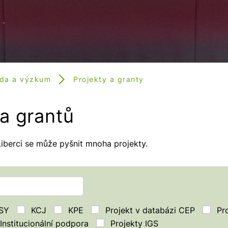
da a výzkum
Projekty a granty
a grantů
Liberci se může pyšnit mnoha projekty.
SY
KCJ
KPE
Projekt v databázi CEP
Pr
Institucionální podpora
Projekty IGS