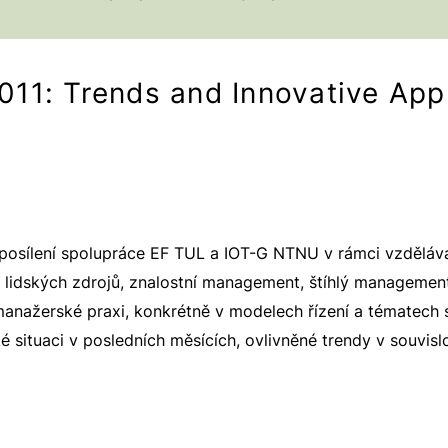
011: Trends and Innovative Ap
ší posílení spolupráce EF TUL a IOT-G NTNU v rámci vzdělá
lidských zdrojů, znalostní management, štíhlý management 
anažerské praxi, konkrétně v modelech řízení a tématech s
 situaci v posledních měsících, ovlivněné trendy v souvisl