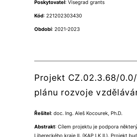
Poskytovatel
: Visegrad grants
Kód
: 221202303430
Období
: 2021-2023
Projekt CZ.02.3.68/0.0
plánu rozvoje vzděláván
Řešitel
: doc. Ing. Aleš Kocourek, Ph.D.
Abstrakt
: Cílem projektu je podpora někter
Libereckého kraje II. (KAP LK II.). Projekt b