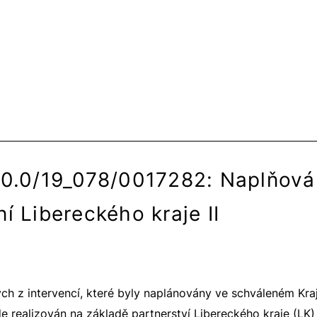
/0.0/19_078/0017282: Naplňová
í Libereckého kraje II
ých z intervencí, které byly naplánovány ve schváleném Kr
ude realizován na základě partnerství Libereckého kraje (LK)