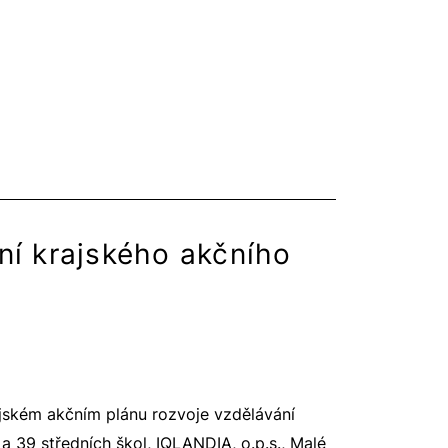
ní krajského akčního
ajském akčním plánu rozvoje vzdělávání
 a 39 středních škol, IQLANDIA, o.p.s., Malé