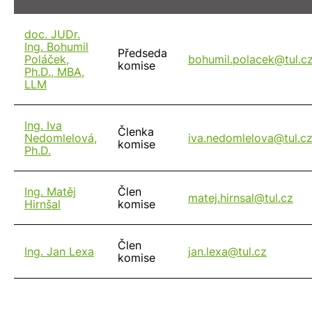
doc. JUDr.
Ing. Bohumil
Předseda
Poláček,
bohumil.polacek@
tul.c
komise
Ph.D., MBA,
LLM
Ing. Iva
Členka
Nedomlelová,
iva.nedomlelova@
tul.c
komise
Ph.D.
Ing. Matěj
Člen
matej.hirnsal@
tul.cz
Hirnšal
komise
Člen
Ing. Jan Lexa
jan.lexa@
tul.cz
komise