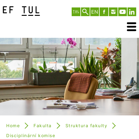
EN
Home
Fakulta
Struktura fakulty
Disciplinární komise