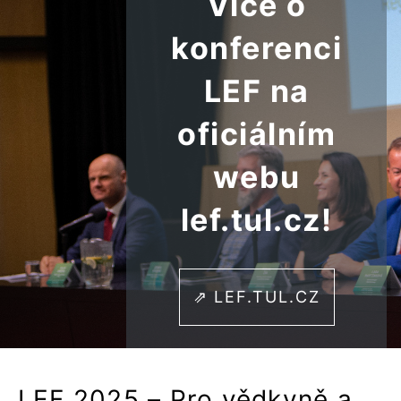
Více o
konferenci
LEF na
oficiálním
webu
lef.tul.cz!
⇗ LEF.TUL.CZ
LEF 2025 – Pro vědkyně a