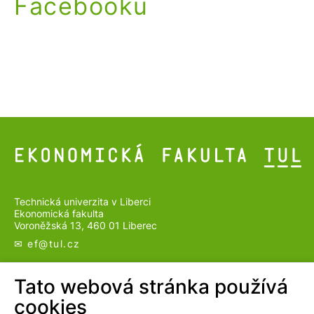
Facebooku
Technická univerzita v Liberci
Ekonomická fakulta
Voroněžská 13, 460 01 Liberec
✉ ef@
tul.cz
SLEDUJTE NÁS
Tato webová stránka používá
cookies