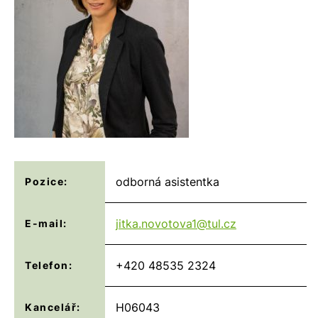
odborná asistentka
Pozice:
jitka.novotova1@
tul.cz
E-mail:
+420 48535 2324
Telefon:
H06043
Kancelář: