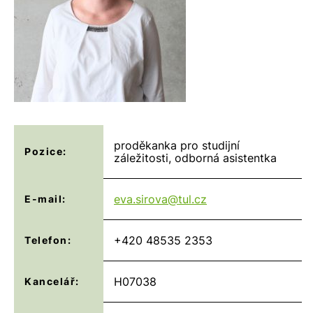
proděkanka pro studijní
Pozice:
záležitosti, odborná asistentka
eva.sirova@
tul.cz
E-mail:
+420 48535 2353
Telefon:
H07038
Kancelář: