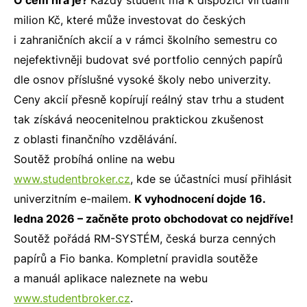
O čem hra je?
Každý student má k dispozici virtuální
milion Kč, které může investovat do českých
i zahraničních akcií a v rámci školního semestru co
nejefektivněji budovat své portfolio cenných papírů
dle osnov příslušné vysoké školy nebo univerzity.
Ceny akcií přesně kopírují reálný stav trhu a student
tak získává neocenitelnou praktickou zkušenost
z oblasti finančního vzdělávání.
Soutěž probíhá online na webu
www.studentbroker.cz
, kde se účastníci musí přihlásit
univerzitním e-mailem.
K vyhodnocení dojde 16.
ledna 2026 – začněte proto obchodovat co nejdříve!
Soutěž pořádá RM-SYSTÉM, česká burza cenných
papírů a Fio banka. Kompletní pravidla soutěže
a manuál aplikace naleznete na webu
www.studentbroker.cz
.