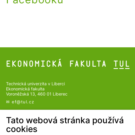
Technická univerzita v Liberci
Ekonomická fakulta
Voroněžská 13, 460 01 Liberec
✉ ef@
tul.cz
SLEDUJTE NÁS
Tato webová stránka používá
cookies